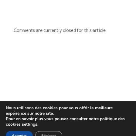
Comments are currently closed for this article
Nous utilisons des cookies pour vous offrir la meilleure
expérience sur notre site.
Powered by Kaizen Lab © 2017 All rights reserved. | A
Pour en savoir plus vous pouvez consulter notre politique des
touch of Zen, Design and Technologies
cookies
settings
.
MENTIONS LÉGALES
Accepter
Réglages