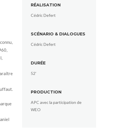
RÉALISATION
Cédric Defert
SCÉNARIO & DIALOGUES
nconnu,
Cédric Defert
960,
l,
DURÉE
araître
52'
uffaut.
PRODUCTION
APC avec la participation de
 marque
WEO
Daniel