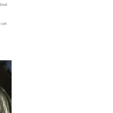
 tout
e cet