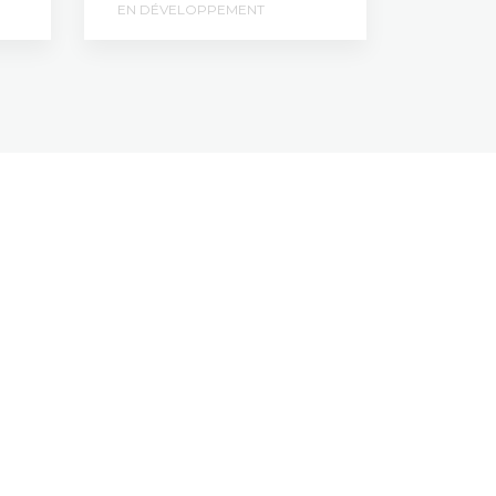
EN DÉVELOPPEMENT
DOCUME
EN DÉV