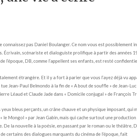
us ne connaissez pas Daniel Boulanger. Ce nom vous est possiblement i
s. Écrivain, scénariste et dialoguiste prolifique à partir des années 1
de l’époque, DB, comme l’appellent ses enfants, est resté confidentie
lement étrangère. Et il y a fort à parier que vous l’ayez déjà vu app
ui tue Jean-Paul Belmondo à la fin de « A bout de souffle » de Jean-Luc
Pierre Léaud et Claude Jade dans « Domicile conjugal » de François Tr
s yeux bleus perçants, un crâne chauve et un physique imposant, qui
é « le Mongol » par Jean Gabin, mais qui cache surtout une production
e. De la nouvelle à la poésie, en passant par le roman ou le théâtre, 
e de certains des dialogues marquants du cinéma de l’époque, fait