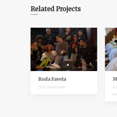
Related Projects
t
Roda Favela
M
DOCUMENTAIRE
D
E